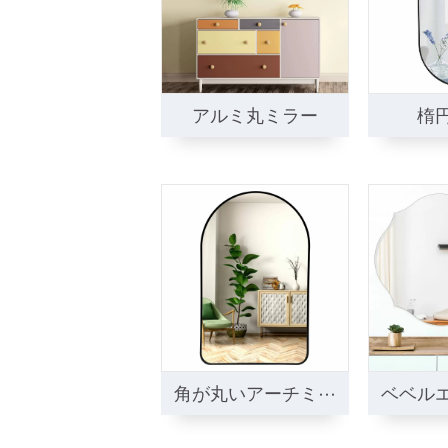
アルミ丸ミラー
楕
角が丸いアーチミラ
ベベル
ー