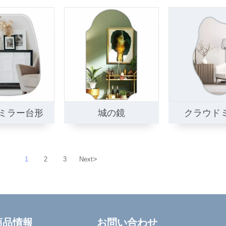
ミラー台形
城の鏡
クラウド
>
1
2
3
Next
商品情報
お問い合わせ