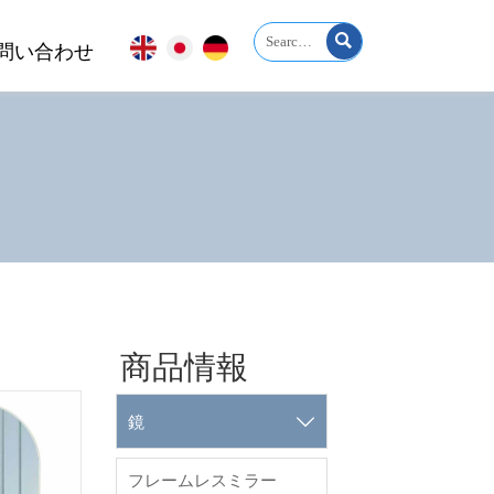

問い合わせ
商品情報

鏡
フレームレスミラー